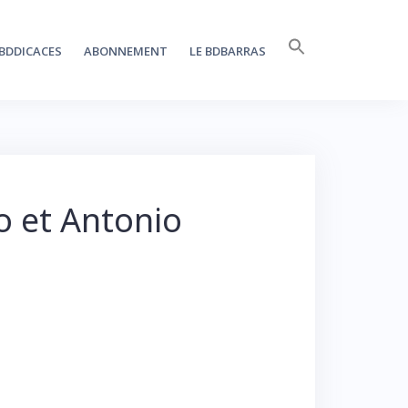
Search
BDDICACES
ABONNEMENT
LE BDBARRAS
for:
SEARCH BUTTON
o et Antonio