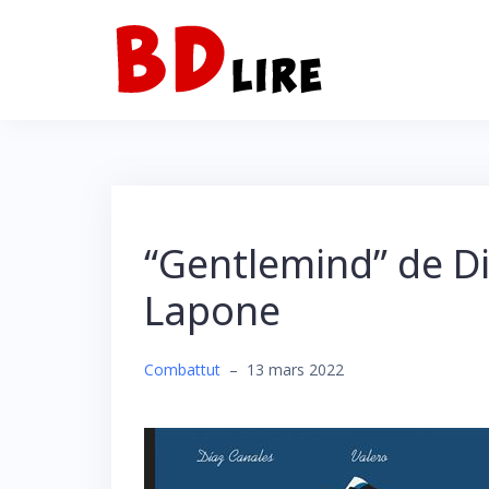
“Gentlemind” de Di
Lapone
Combattut
–
13 mars 2022
Search
for:
SEARCH BUTTON