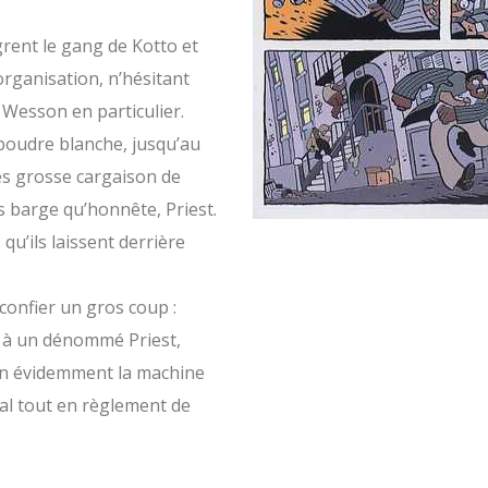
ègrent le gang de Kotto et
organisation, n’hésitant
t Wesson en particulier.
 poudre blanche, jusqu’au
ès grosse cargaison de
 barge qu’honnête, Priest.
u’ils laissent derrière
confier un gros coup :
 à un dénommé Priest,
en évidemment la machine
nal tout en règlement de