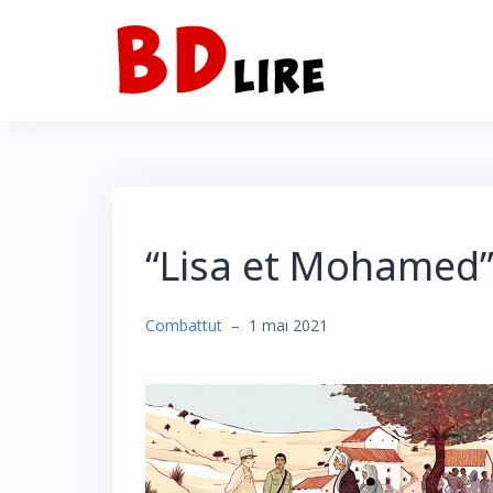
Skip
to
content
“Lisa et Mohamed” 
Combattut
–
1 mai 2021
Search
for:
SEARCH BUTTON