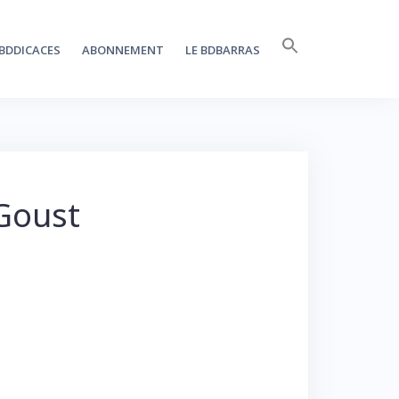
Search
BDDICACES
ABONNEMENT
LE BDBARRAS
for:
SEARCH BUTTON
 Goust