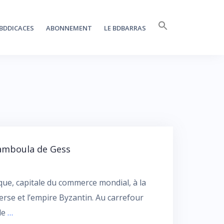
Search
BDDICACES
ABONNEMENT
LE BDBARRAS
for:
SEARCH BUTTON
amboula de Gess
e, capitale du commerce mondial, à la
Perse et l’empire Byzantin. Au carrefour
rle
…