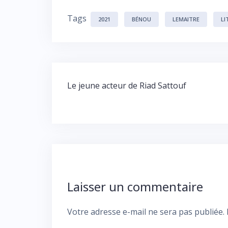
Tags
2021
BÉNOU
LEMAITRE
LI
Navigation
Le jeune acteur de Riad Sattouf
de
l’article
Laisser un commentaire
Votre adresse e-mail ne sera pas publiée.