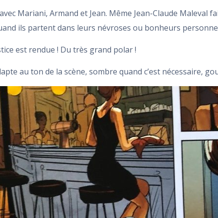
avec Mariani, Armand et Jean. Même Jean-Claude Maleval fait
and ils partent dans leurs névroses ou bonheurs personnel
justice est rendue ! Du très grand polar !
adapte au ton de la scène, sombre quand c’est nécessaire, g