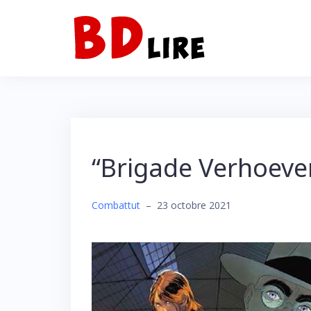
Skip
to
content
“Brigade Verhoeven
Combattut
–
23 octobre 2021
Search
for:
SEARCH BUTTON